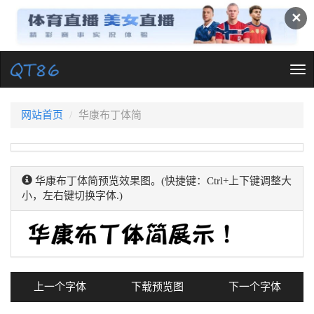
✕
Tog
nav
网站首页
华康布丁体简
华康布丁体简预览效果图。(快捷键：Ctrl+上下键调整大
小，左右键切换字体.)
上一个字体
下载预览图
下一个字体