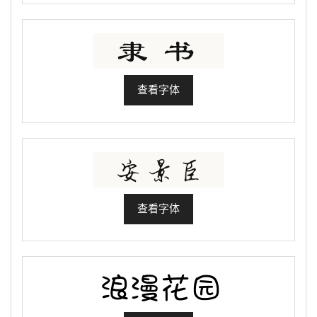
查看字体
查看字体