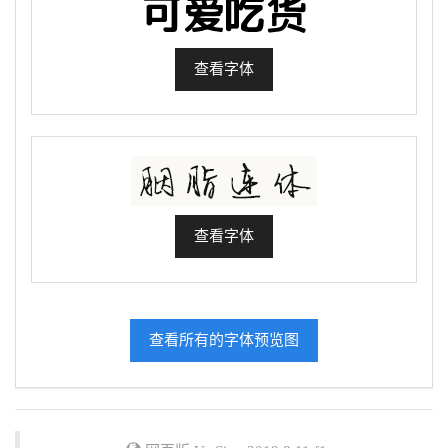
查看字体
查看字体
查看所有的字体预览图