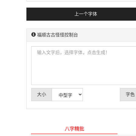
上一个字体
福顺古古怪怪控制台
大小
字色
八字精批