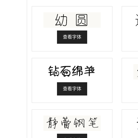
查看字体
查看字体