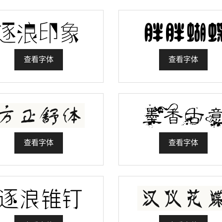
查看字体
查看字体
查看字体
查看字体