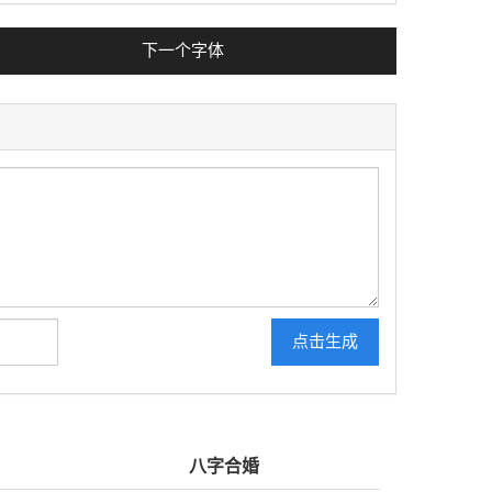
下一个字体
点击生成
八字合婚