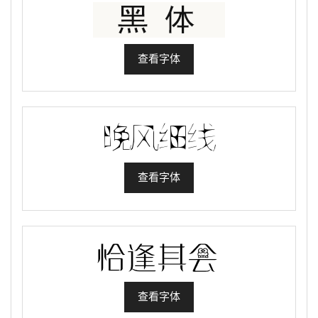
查看字体
查看字体
查看字体