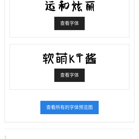
查看字体
查看字体
查看所有的字体预览图