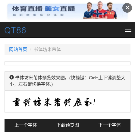
✕
Tog
nav
网站首页
书体坊米芾体
书体坊米芾体预览效果图。(快捷键：Ctrl+上下键调整大
小，左右键切换字体.)
上一个字体
下载预览图
下一个字体