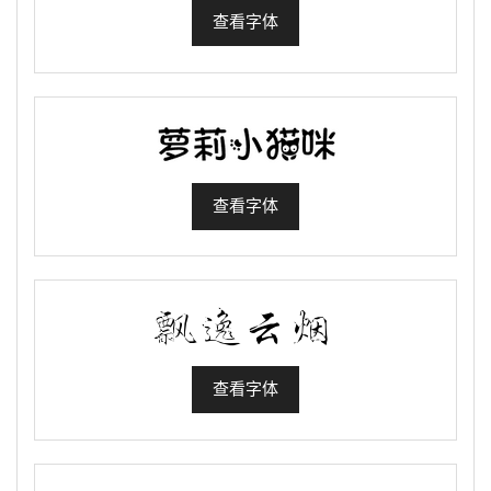
查看字体
查看字体
查看字体