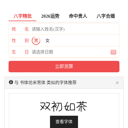
八字精批
2026运势
命中贵人
八字合婚
姓 名
性 别
男
女
生 日
×
与 书体坊米芾体 类似的字体推荐
查看字体