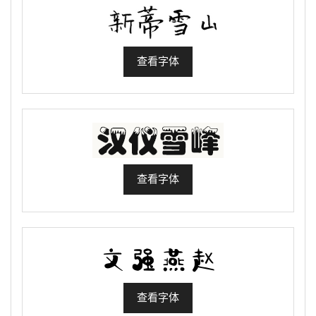
查看字体
查看字体
查看字体