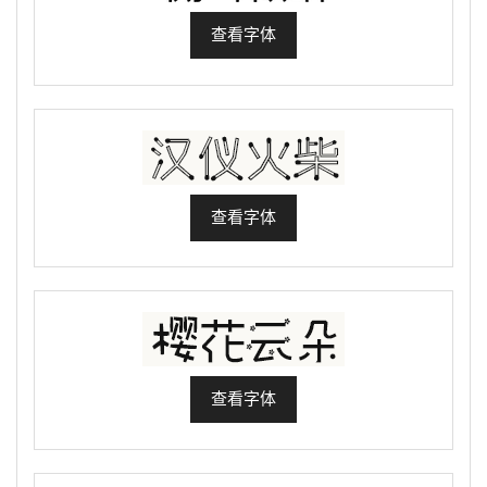
查看字体
查看字体
查看字体