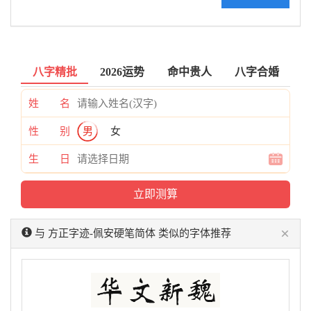
八字精批
2026运势
命中贵人
八字合婚
姓 名
性 别
男
女
生 日
×
与 方正字迹-佩安硬笔简体 类似的字体推荐