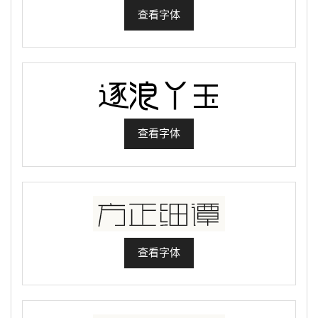
查看字体
查看字体
查看字体