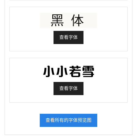
查看字体
查看字体
查看所有的字体预览图