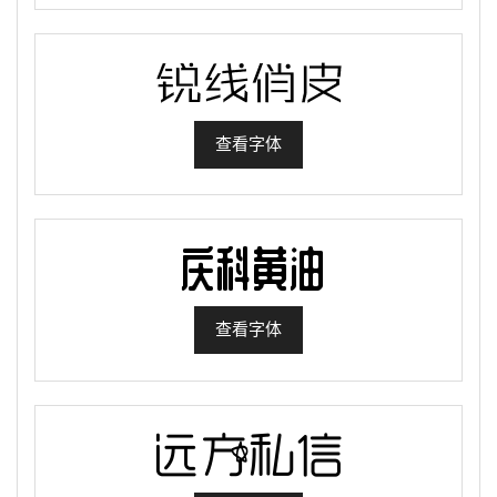
查看字体
查看字体