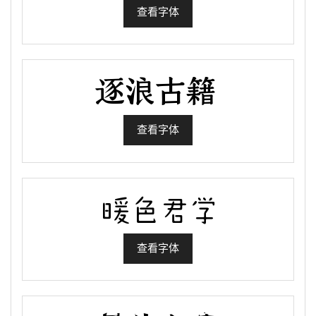
查看字体
查看字体
查看字体