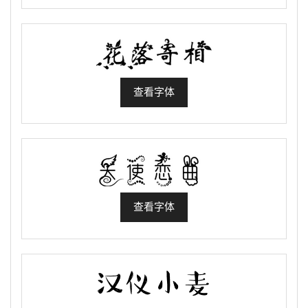
查看字体
查看字体