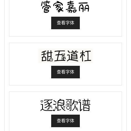
查看字体
查看字体
查看字体