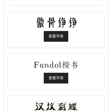
查看字体
查看字体