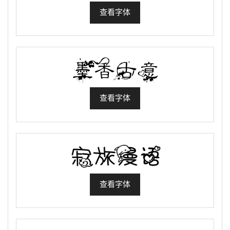
查看字体
查看字体
查看字体