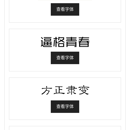
查看字体
查看字体
查看字体