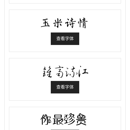
查看字体
查看字体