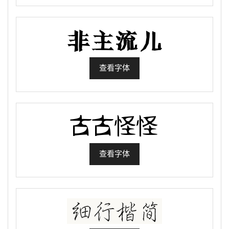
查看字体
查看字体