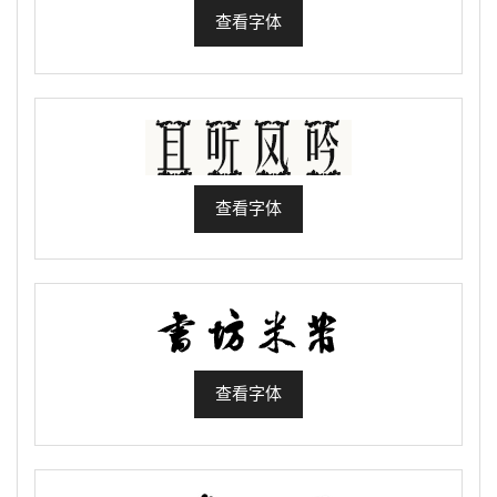
查看字体
查看字体
查看字体