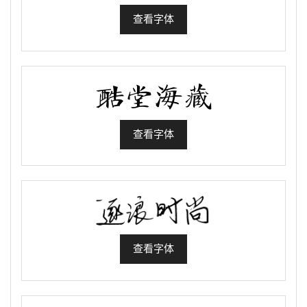
查看字体
查看字体
查看字体