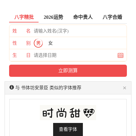
八字精批
2026运势
命中贵人
八字合婚
姓 名
性 别
男
女
生 日
×
与 书体坊安景臣 类似的字体推荐
查看字体