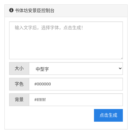
书体坊安景臣控制台
大小
字色
背景
点击生成