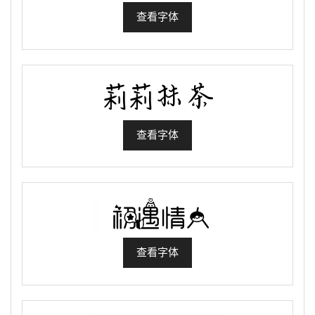
查看字体
查看字体
查看字体