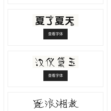
查看字体
查看字体