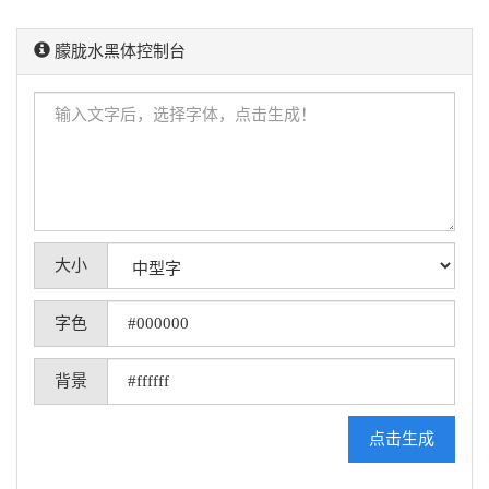
朦胧水黑体控制台
大小
字色
背景
点击生成