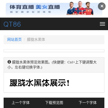
✕
Tog
nav
网站首页
朦胧水黑体
朦胧水黑体预览效果图。(快捷键：Ctrl+上下键调整大
小，左右键切换字体.)
上一个字体
下载预览图
下一个字体