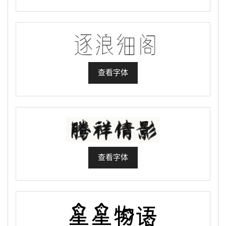
查看字体
查看字体