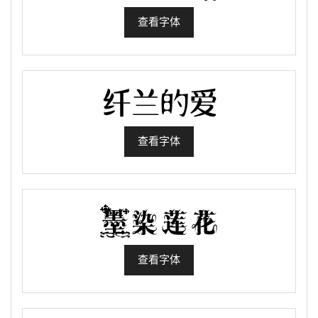
查看字体
查看字体
查看字体