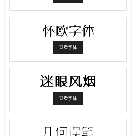
查看字体
查看字体