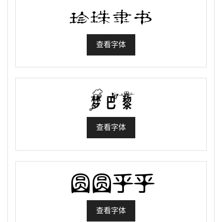
查看字体
查看字体
查看字体