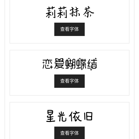
查看字体
查看字体
查看字体