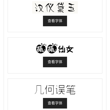
查看字体
查看字体
查看字体