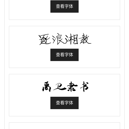
查看字体
查看字体
查看字体