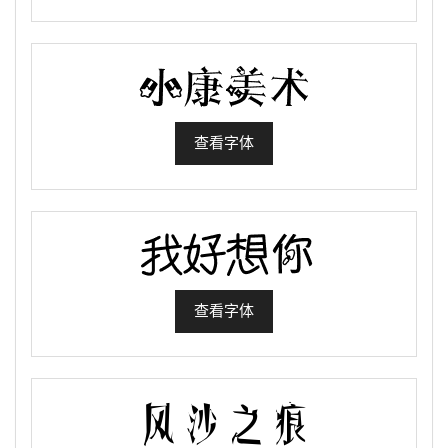
查看字体
查看字体