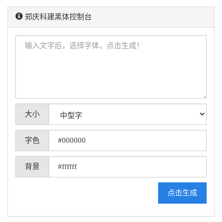
郑庆科建黑体控制台
大小
字色
背景
点击生成