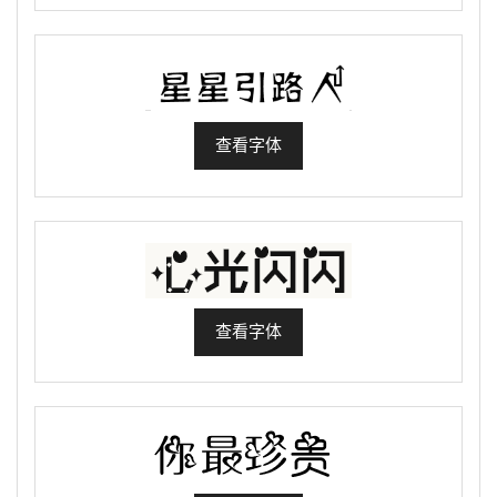
查看字体
查看字体