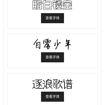
查看字体
查看字体
查看字体