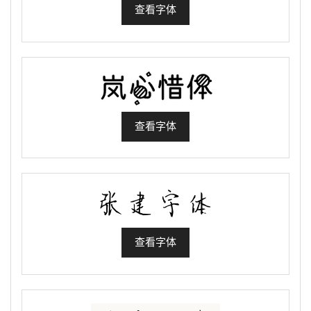
查看字体
查看字体
查看字体