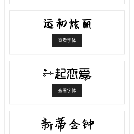
查看字体
查看字体