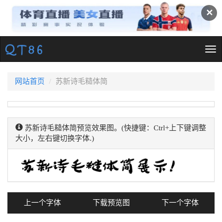
✕
Tog
nav
网站首页
苏新诗毛糙体简
苏新诗毛糙体简预览效果图。(快捷键：Ctrl+上下键调整
大小，左右键切换字体.)
上一个字体
下载预览图
下一个字体