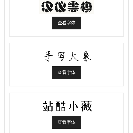
查看字体
查看字体
查看字体