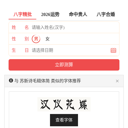
八字精批
2026运势
命中贵人
八字合婚
姓 名
性 别
男
女
生 日
×
与 苏新诗毛糙体简 类似的字体推荐
查看字体