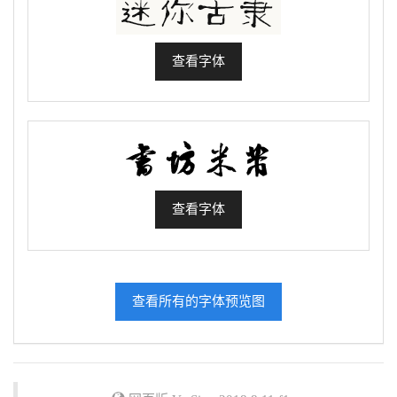
查看字体
查看字体
查看所有的字体预览图