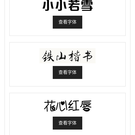
查看字体
查看字体
查看字体