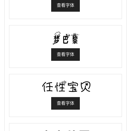
查看字体
查看字体
查看字体