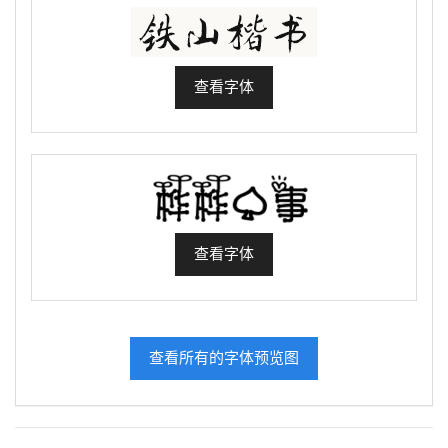
查看字体
查看字体
查看所有的字体预览图