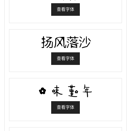
查看字体
查看字体
查看字体