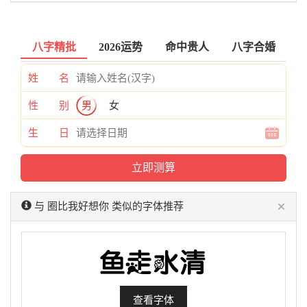
八字精批
2026运势
命中贵人
八字合婚
姓 名
性 别
男
女
生 日
×
与 圈比我好想你 类似的字体推荐
查看字体