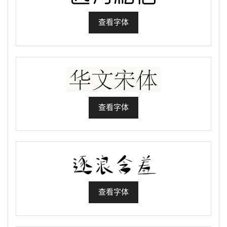
查看字体
查看字体
查看字体