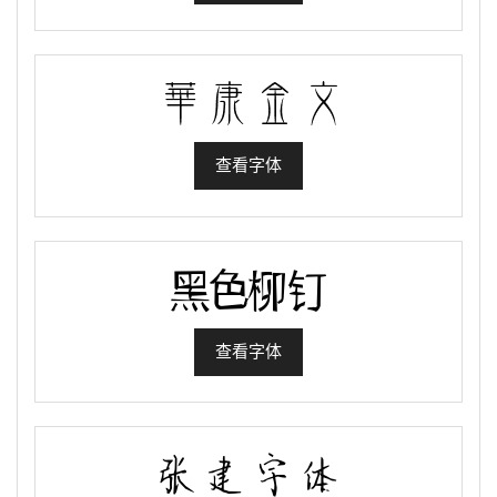
查看字体
查看字体