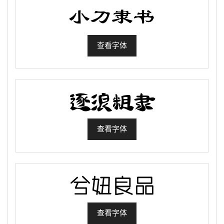
查看字体
查看字体
查看字体