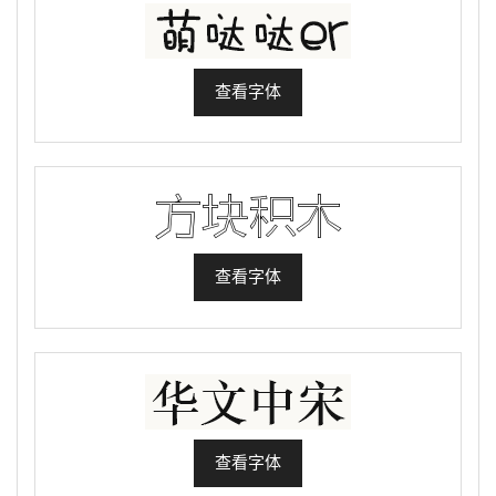
查看字体
查看字体
查看字体