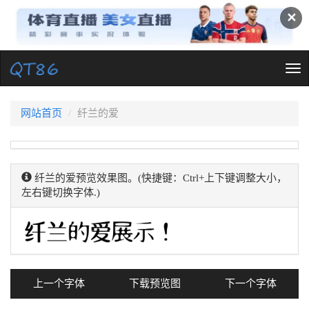
✕
Tog
nav
网站首页
纤兰的爱
纤兰的爱预览效果图。(快捷键：Ctrl+上下键调整大小，
左右键切换字体.)
上一个字体
下载预览图
下一个字体