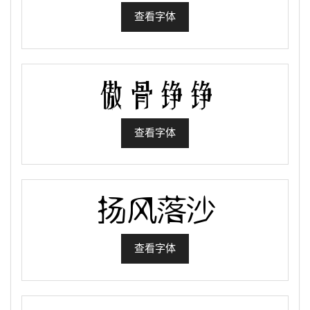
查看字体
查看字体
查看字体