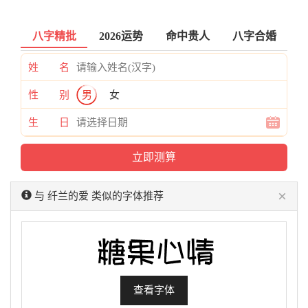
八字精批
2026运势
命中贵人
八字合婚
姓 名
性 别
男
女
生 日
×
与 纤兰的爱 类似的字体推荐
查看字体