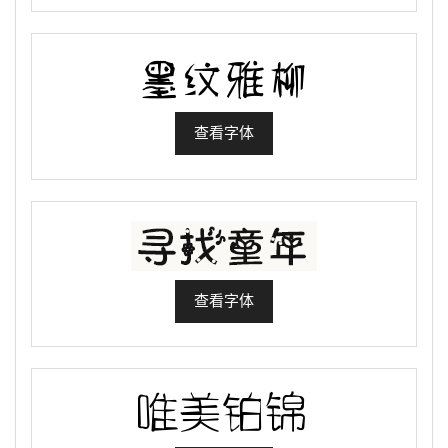
查看字体
查看字体