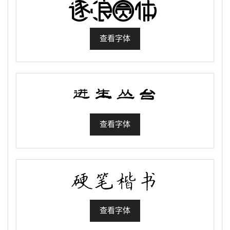
查看字体
查看字体
查看字体