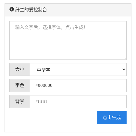
纤兰的爱控制台
大小
字色
背景
点击生成