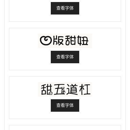
查看字体
查看字体
查看字体