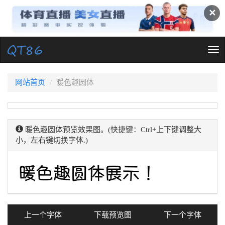
✕
Tog
nav
网站首页
暖色趣圆体
暖色趣圆体预览效果图。(快捷键：Ctrl+上下键调整大
小，左右键切换字体.)
上一个字体
下载预览图
下一个字体