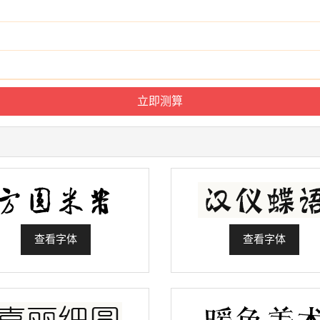
查看字体
查看字体