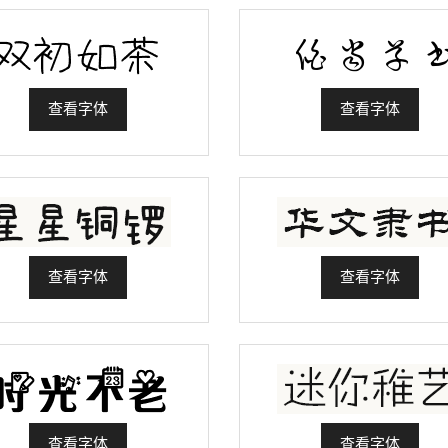
查看字体
查看字体
查看字体
查看字体
查看字体
查看字体