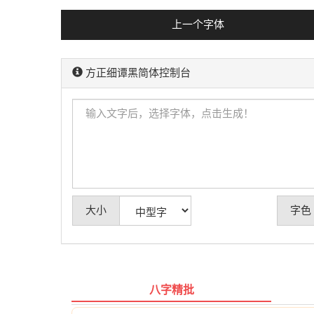
上一个字体
方正细谭黑简体控制台
大小
字色
八字精批