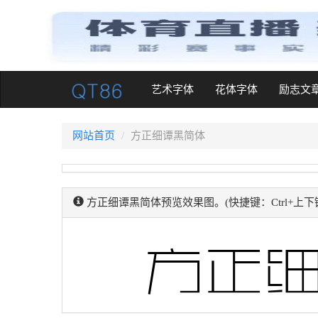
(current)
艺术字体
花体字体
励志文
网站首页
方正细谭黑简体
方正细谭黑简体预览效果图。(快捷键：Ctrl+上