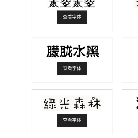
查看字体
查看字体
查看字体