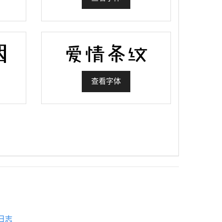
查看字体
日志