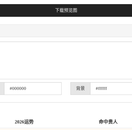
下载预览图
背景
2026运势
命中贵人