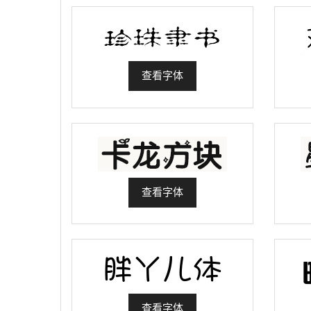
查看字体
查看字体
查看字体