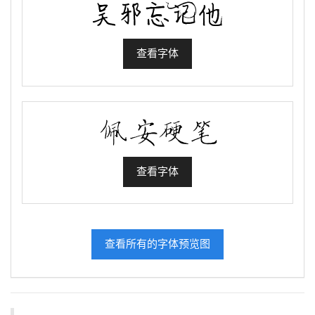
查看字体
查看字体
查看所有的字体预览图