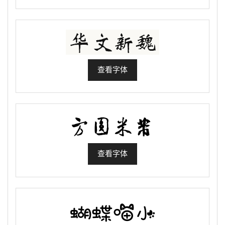
查看字体
查看字体