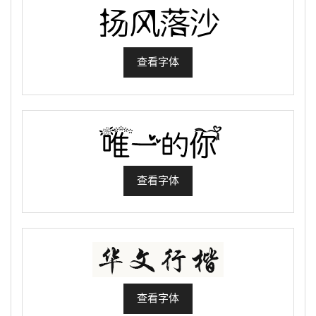
查看字体
查看字体
查看字体